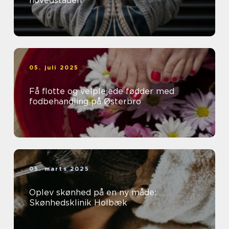
hovedstaden
05. juli 2025
Få flotte og velplejede fødder med
fodbehandling på Østerbro
05. marts 2025
Oplev skønhed på en ny måde:
Skønhedsklinik Holbæk