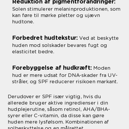
Reduktion af pigmentforandringer:
Solen stimulerer melaninproduktionen, som
kan føre til mørke pletter og ujævn
hudtone.
Forbedret hudtekstur:
Ved at beskytte
huden mod solskader bevares fugt og
elasticitet bedre.
Forebyggelse af hudkræft:
Moden
hud er mere udsat for DNA-skader fra UV-
stråler, og SPF reducerer risikoen markant.
Derudover er SPF især vigtig, hvis du
allerede bruger aktive ingredienser i din
hudplejerutine, såsom retinol, AHA/BHA-
syrer eller C-vitamin, da disse kan gøre
huden mere lysfølsom. Kombinationen af
solbeskyttelse og en målrettet