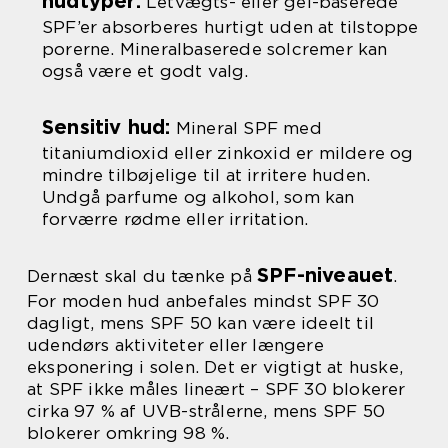
hudtyper:
Letvægts- eller gel-baserede
SPF’er absorberes hurtigt uden at tilstoppe
porerne. Mineralbaserede solcremer kan
også være et godt valg.
Sensitiv hud:
Mineral SPF med
titaniumdioxid eller zinkoxid er mildere og
mindre tilbøjelige til at irritere huden.
Undgå parfume og alkohol, som kan
forværre rødme eller irritation.
SPF-niveauet
Dernæst skal du tænke på
.
For moden hud anbefales mindst SPF 30
dagligt, mens SPF 50 kan være ideelt til
udendørs aktiviteter eller længere
eksponering i solen. Det er vigtigt at huske,
at SPF ikke måles lineært – SPF 30 blokerer
cirka 97 % af UVB-strålerne, mens SPF 50
blokerer omkring 98 %.