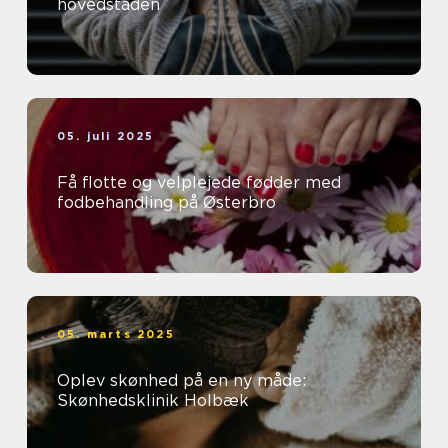
hovedstaden
05. juli 2025
Få flotte og velplejede fødder med
fodbehandling på Østerbro
05. marts 2025
Oplev skønhed på en ny måde:
Skønhedsklinik Holbæk