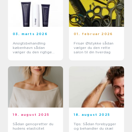
03. marts 2026
01. februar 2026
Ansigtsbehandling
Frisør Ølstykke sådan
københavn sådan
vælger du den rette
vælger du den rigtige
salon til din hverdag
klinik og behandling
19. august 2025
18. august 2025
Sådan genopretter du
Tips: Sådan forebygger
hudens elasticitet
og behandler du skæl