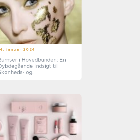
14. januar 2024
Bumser i Hovedbunden: En
Dybdegående Indsigt til
Skønheds- og
Kosmetikforbrugere