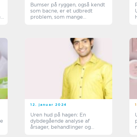
Bumser på ryggen, også kendt
som bacne, er et udbredt
r
problem, som mange
mennesker står over for
12. januar 2024
Uren hud på hagen: En
re
dybdegående analyse af
årsager, behandlinger og
historisk udvikling