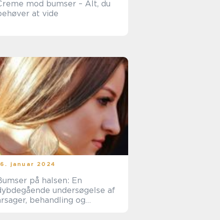
Creme mod bumser – Alt, du
behøver at vide
16. januar 2024
Bumser på halsen: En
dybdegående undersøgelse af
årsager, behandling og
forebyggelse