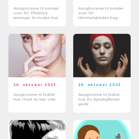
Ansigtscreme til kvinder
Ansigtscreme til kvinder
over 60: Effektive
over 50:
løsninger til moden hud
Hemmeligheden bag
tidløs skønhed
26. oktober 2023
26. oktober 2023
Ansigtcreme til fedtet
Ansigtcreme til fedtet
hud: Hvad du bør vide
hud: En dybdegående
guide