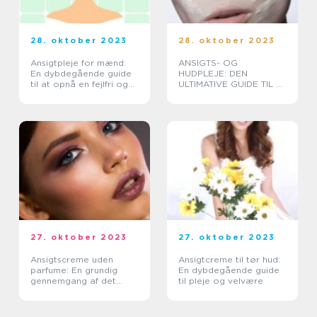
28. oktober 2023
28. oktober 2023
Ansigtpleje for mænd:
ANSIGTS- OG
En dybdegående guide
HUDPLEJE: DEN
til at opnå en fejlfri og
ULTIMATIVE GUIDE TIL AT
velplejet hud
OPNÅ EN STRÅLENDE
HUD
27. oktober 2023
27. oktober 2023
Ansigtscreme uden
Ansigtcreme til tør hud:
parfume: En grundig
En dybdegående guide
gennemgang af det
til pleje og velvære
vigtige at vide