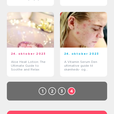
af dette produkt
24. oktober 2023
24. oktober 2023
Aloe Heat Lotion: The
A Vitamin Serum Den
Ultimate Guide to
ultimative guide til
Soothe and Relax
skønheds- og
kosmetikforbrugere
1
2
3
4