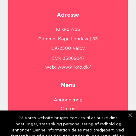
Adresse
web:
www.klikko.dk/
Menu
Annoncering
Om os
Cookies
På vores website bruges cookies til at huske dine
indstillinger, statistik og personalisering af indhold og
Kontakt os
annoncer. Denne information deles med tredjepart. Ved
Sitemap