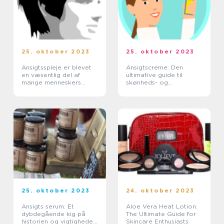
25. oktober 2023
25. oktober 2023
Ansigtsspleje er blevet
Ansigtscreme: Den
en væsentlig del af
ultimative guide til
mange menneskers
skønheds- og
skønhedsrutine
kosmetikforbrugere
25. oktober 2023
24. oktober 2023
Ansigts serum: Et
Aloe Vera Heat Lotion:
dybdegående kig på
The Ultimate Guide for
historien og vigtigheden
Skincare Enthusiasts