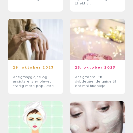
Effektiv
Skønhedsbehandling
29. oktober 2023
28. oktober 2023
Ansigtshygiejne og
Ansigtsrens: En
ansigtsrens er blevet
dybdegående guide til
stadig mere populære
optimal hudpleje
emner inden for mænds
skønhedspleje