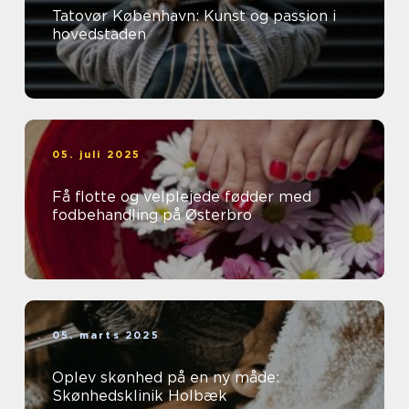
Tatovør København: Kunst og passion i
hovedstaden
05. juli 2025
Få flotte og velplejede fødder med
fodbehandling på Østerbro
05. marts 2025
Oplev skønhed på en ny måde:
Skønhedsklinik Holbæk