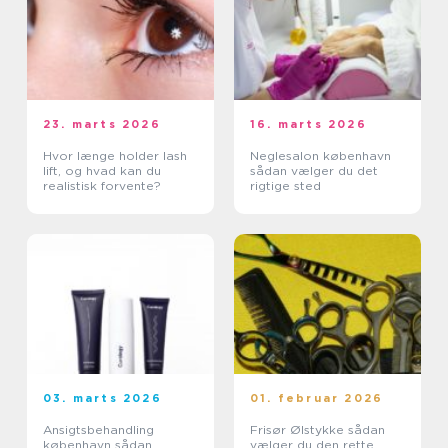
23. marts 2026
16. marts 2026
Hvor længe holder lash
Neglesalon københavn
lift, og hvad kan du
sådan vælger du det
realistisk forvente?
rigtige sted
03. marts 2026
01. februar 2026
Ansigtsbehandling
Frisør Ølstykke sådan
københavn sådan
vælger du den rette