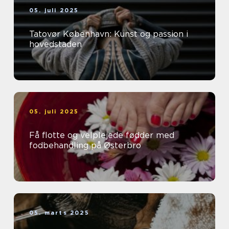
05. juli 2025
Tatovør København: Kunst og passion i
hovedstaden
05. juli 2025
Få flotte og velplejede fødder med
fodbehandling på Østerbro
05. marts 2025