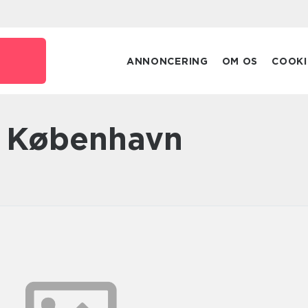
ANNONCERING
OM OS
COOKI
n København