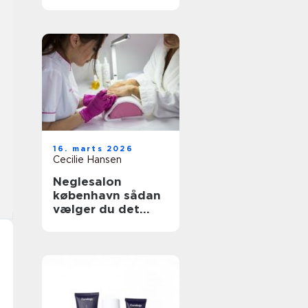
forvente?
16. marts 2026
Cecilie Hansen
Neglesalon
københavn sådan
vælger du det
rigtige sted