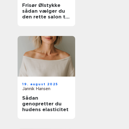
Frisør Ølstykke
sådan vælger du
den rette salon til
din hverdag
19. august 2025
Jannik Hansen
Sådan
genopretter du
hudens elasticitet