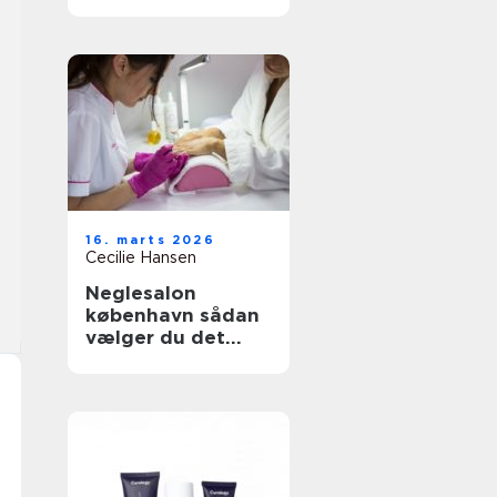
forvente?
16. marts 2026
Cecilie Hansen
Neglesalon
københavn sådan
vælger du det
rigtige sted