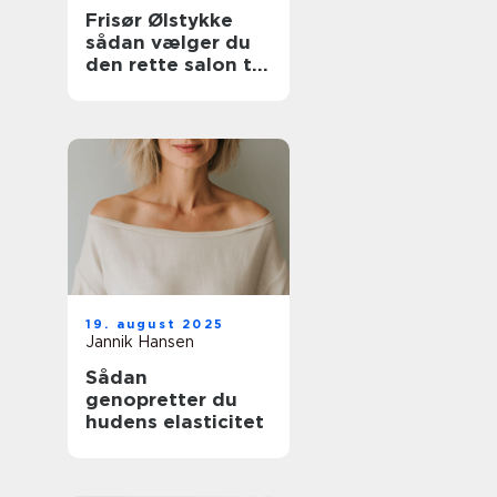
Frisør Ølstykke
sådan vælger du
den rette salon til
din hverdag
19. august 2025
Jannik Hansen
Sådan
genopretter du
hudens elasticitet