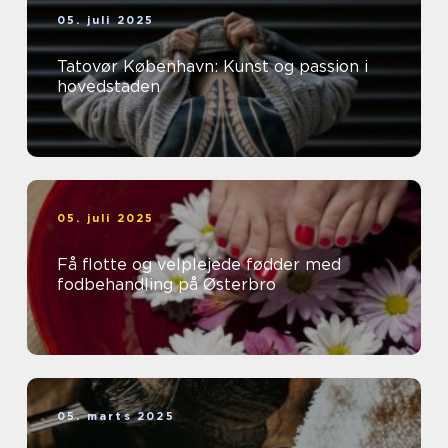
05. juli 2025
Tatovør København: Kunst og passion i
hovedstaden
05. juli 2025
Få flotte og velplejede fødder med
fodbehandling på Østerbro
05. marts 2025