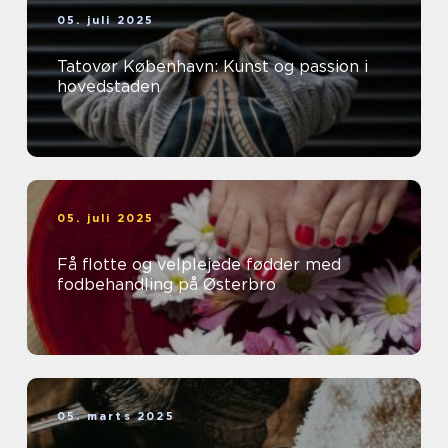
05. juli 2025
Tatovør København: Kunst og passion i
hovedstaden
05. juli 2025
Få flotte og velplejede fødder med
fodbehandling på Østerbro
05. marts 2025