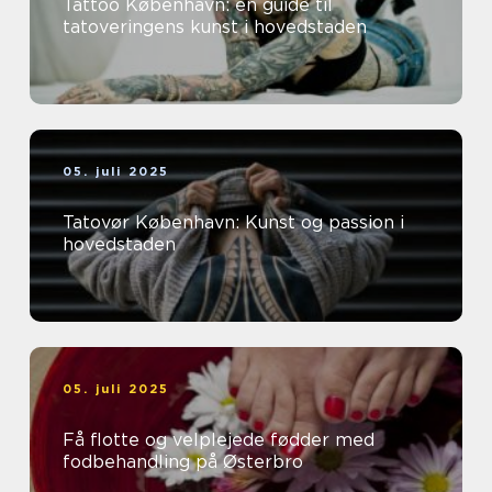
Tattoo København: en guide til
tatoveringens kunst i hovedstaden
05. juli 2025
Tatovør København: Kunst og passion i
hovedstaden
05. juli 2025
Få flotte og velplejede fødder med
fodbehandling på Østerbro