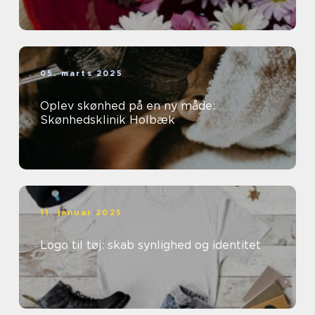
05. marts 2025
Oplev skønhed på en ny måde:
Skønhedsklinik Holbæk
11. januar 2025
Logo til tøj: skab synlighed og identitet