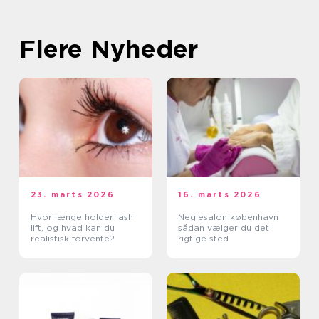
Flere Nyheder
23. marts 2026
16. marts 2026
Hvor længe holder lash
Neglesalon københavn
lift, og hvad kan du
sådan vælger du det
realistisk forvente?
rigtige sted