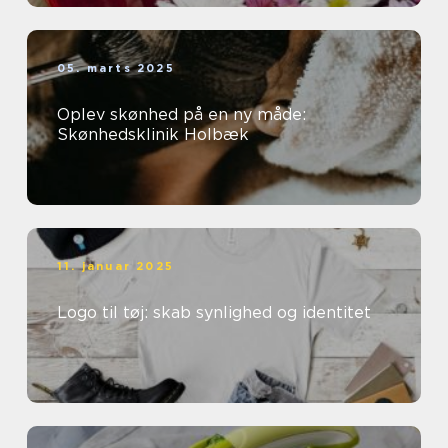
05. marts 2025
Oplev skønhed på en ny måde:
Skønhedsklinik Holbæk
11. januar 2025
Logo til tøj: skab synlighed og identitet