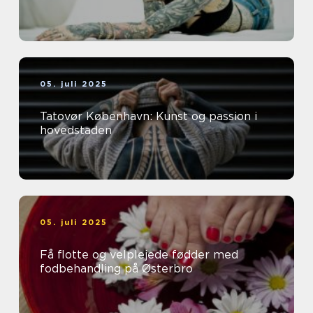
05. juli 2025
Tatovør København: Kunst og passion i
hovedstaden
05. juli 2025
Få flotte og velplejede fødder med
fodbehandling på Østerbro