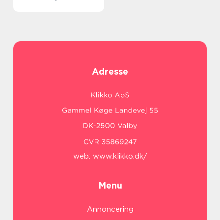
Adresse
web:
www.klikko.dk/
Menu
Annoncering